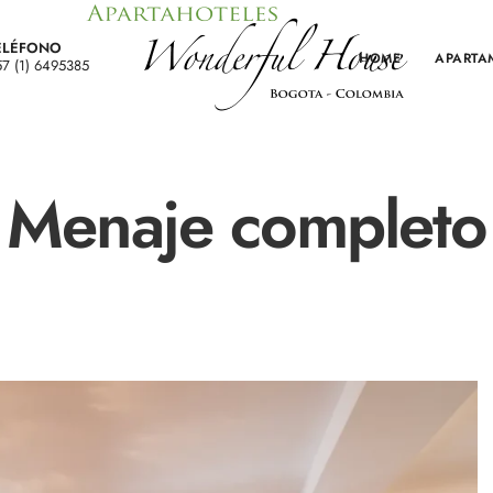
ELÉFONO
HOME
APARTA
7 (1) 6495385
Menaje completo